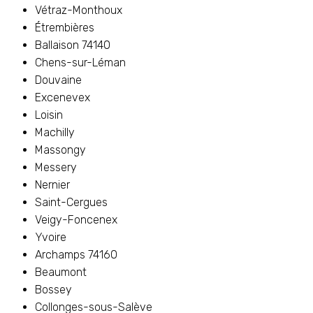
Vétraz-Monthoux
Étrembières
Ballaison 74140
Chens-sur-Léman
Douvaine
Excenevex
Loisin
Machilly
Massongy
Messery
Nernier
Saint-Cergues
Veigy-Foncenex
Yvoire
Archamps 74160
Beaumont
Bossey
Collonges-sous-Salève