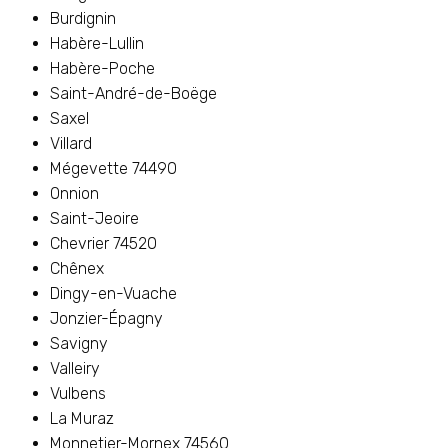
Burdignin
Habère-Lullin
Habère-Poche
Saint-André-de-Boëge
Saxel
Villard
Mégevette 74490
Onnion
Saint-Jeoire
Chevrier 74520
Chênex
Dingy-en-Vuache
Jonzier-Épagny
Savigny
Valleiry
Vulbens
La Muraz
Monnetier-Mornex 74560