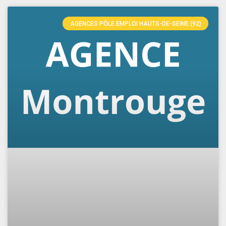
AGENCES PÔLE EMPLOI HAUTS-DE-SEINE (92)