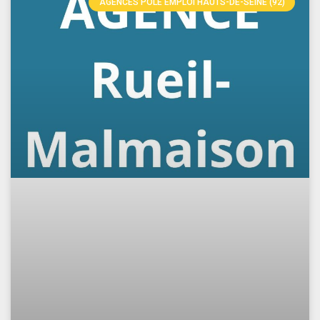
AGENCES PÔLE EMPLOI HAUTS-DE-SEINE (92)