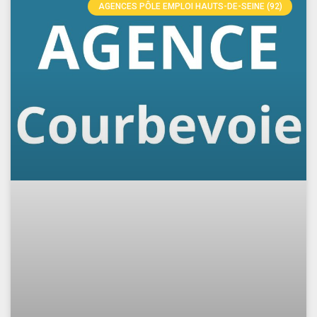
AGENCES PÔLE EMPLOI HAUTS-DE-SEINE (92)