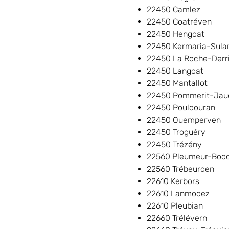
22450 Camlez
22450 Coatréven
22450 Hengoat
22450 Kermaria-Sula
22450 La Roche-Derr
22450 Langoat
22450 Mantallot
22450 Pommerit-Jau
22450 Pouldouran
22450 Quemperven
22450 Troguéry
22450 Trézény
22560 Pleumeur-Bod
22560 Trébeurden
22610 Kerbors
22610 Lanmodez
22610 Pleubian
22660 Trélévern