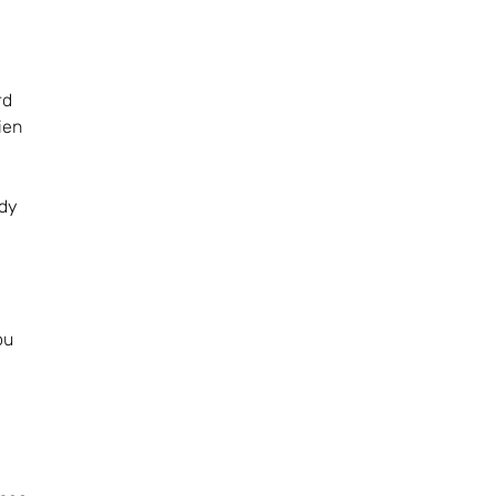
rd
ien
dy
ou