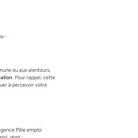
le-
mune ou aux alentours,
uation
. Pour rappel, cette
nuer à percevoir votre
’agence Pôle emploi
loi, dont :