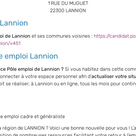
1 RUE DU MUGUET
22300 LANNION
Lannion
loi de
Lannion
et ses communes voisines :
https://candidat.po
nion/v451
le emploi
Lannion
nce Pôle emploi de Lannion ?
Si vous habitez dans cette com
onnecter à votre espace personnel afin d’
actualiser votre sit
t se réaliser, à Lannion ou en ligne, tous les mois pour conti
le emploi cadre et généraliste
 région de LANNION ? Voici une bonne nouvelle pour vous ! L
tion de nombreuses ressources facilitant votre retour à l’emp