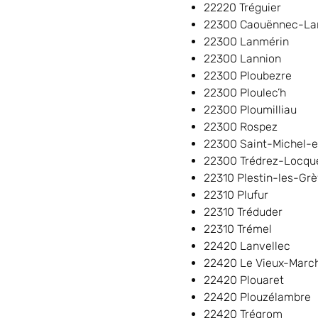
22220 Tréguier
22300 Caouënnec-La
22300 Lanmérin
22300 Lannion
22300 Ploubezre
22300 Ploulec’h
22300 Ploumilliau
22300 Rospez
22300 Saint-Michel-
22300 Trédrez-Locq
22310 Plestin-les-Gr
22310 Plufur
22310 Tréduder
22310 Trémel
22420 Lanvellec
22420 Le Vieux-Marc
22420 Plouaret
22420 Plouzélambre
22420 Trégrom