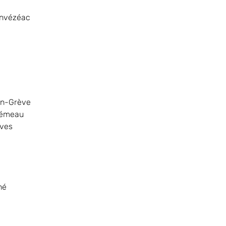
nvézéac
en-Grève
uémeau
èves
hé