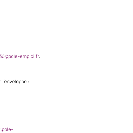
36@pole-emploi.fr
.
 l’enveloppe :
t.pole-