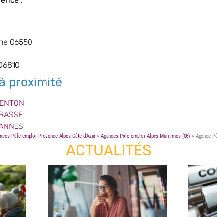
gence :
gne 06550
 06810
à proximité
MENTON
GRASSE
CANNES
nces Pôle emploi Provence-Alpes-Côte d'Azur
»
Agences Pôle emploi Alpes-Maritimes (06)
»
Agence P
ACTUALITÉS