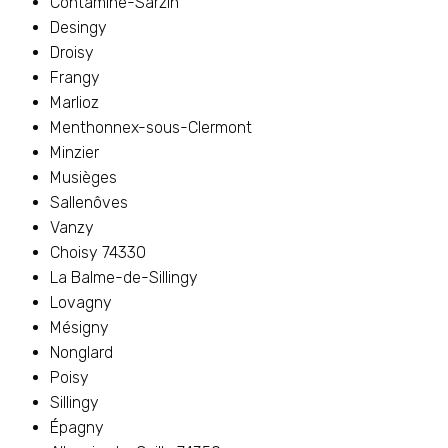
Contamine-Sarzin
Desingy
Droisy
Frangy
Marlioz
Menthonnex-sous-Clermont
Minzier
Musièges
Sallenôves
Vanzy
Choisy 74330
La Balme-de-Sillingy
Lovagny
Mésigny
Nonglard
Poisy
Sillingy
Épagny