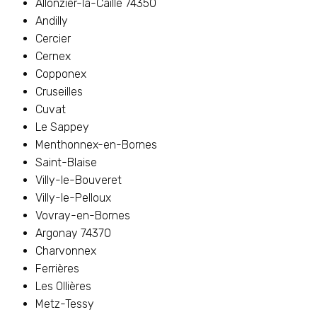
Allonzier-la-Caille 74350
Andilly
Cercier
Cernex
Copponex
Cruseilles
Cuvat
Le Sappey
Menthonnex-en-Bornes
Saint-Blaise
Villy-le-Bouveret
Villy-le-Pelloux
Vovray-en-Bornes
Argonay 74370
Charvonnex
Ferrières
Les Ollières
Metz-Tessy