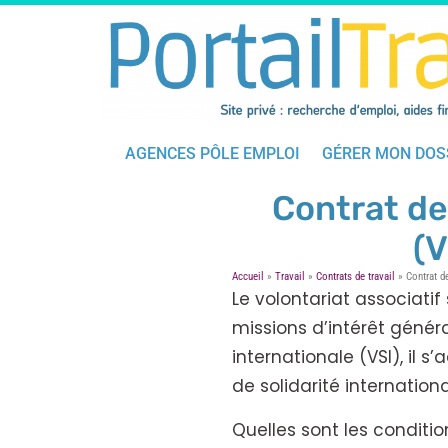
AGENCES PÔLE EMPLOI
GÉRER MON DOS
Contrat de 
(V
Accueil
»
Travail
»
Contrats de travail
»
Contrat de
Le volontariat associati
missions d’intérêt génér
internationale (VSI), il 
de solidarité internationa
Quelles sont les conditi