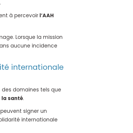
.
ent à percevoir
l’AAH
mage. Lorsque la mission
E sans aucune incidence
té internationale
ns des domaines tels que
 la santé
.
e peuvent signer un
idarité internationale